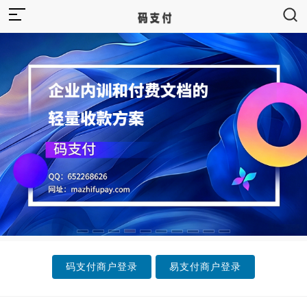
码
支
付
官
网
-
免
签
码支付商户登录
易支付商户登录
约